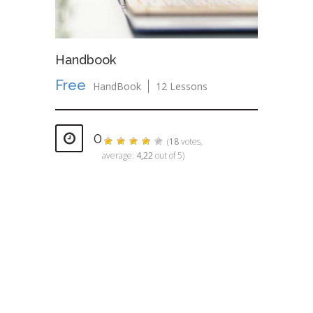
Handbook
Free
HandBook
12 Lessons
0
(
18
votes,
average:
4,22
out of 5)