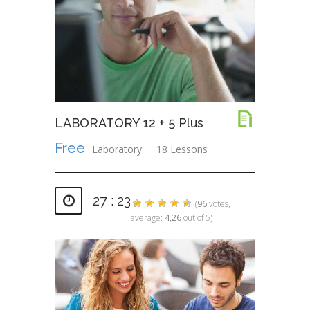
LABORATORY 12 + 5 Plus
Free
Laboratory
18 Lessons
27 : 23
(
96
votes,
average:
4,26
out of 5)