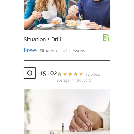
Situation + Drill
Free
Situation
41 Lessons
15 : 02
(
75
votes,
average:
4,40
out of 5)